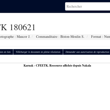
K 180621
otographe : Maucor J.
Commanditaire : Biston-Moulin S.
Format : Num
ies en lien
Télécharger le document en pleine résolution
Demander une autorisation de reproduction