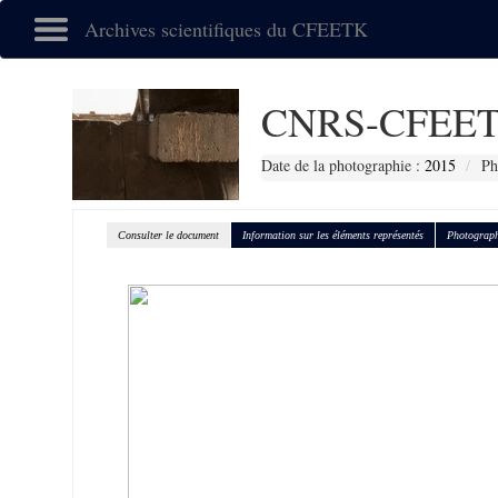
Archives scientifiques du CFEETK
CNRS-CFEET
Date de la photographie :
2015
Ph
Consulter le document
Information sur les éléments représentés
Photograph