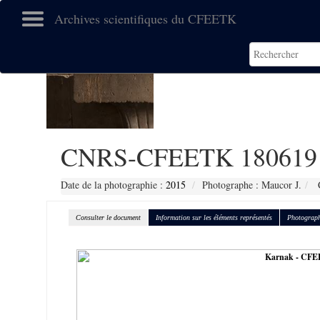
Archives scientifiques du CFEETK
CNRS-CFEETK 180619
Date de la photographie :
2015
Photographe : Maucor J.
C
Consulter le document
Information sur les éléments représentés
Photograph