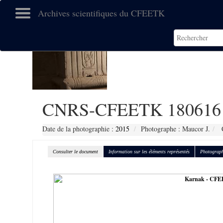
Archives scientifiques du CFEETK
CNRS-CFEETK 180616
Date de la photographie :
2015
Photographe : Maucor J.
C
Consulter le document
Information sur les éléments représentés
Photograph