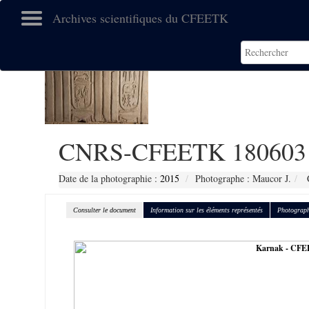
Archives scientifiques du CFEETK
CNRS-CFEETK 180603
Date de la photographie :
2015
Photographe : Maucor J.
C
Consulter le document
Information sur les éléments représentés
Photograph