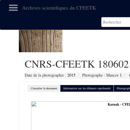
Archives scientifiques du CFEETK
CNRS-CFEETK 180602
Date de la photographie :
2015
Photographe : Maucor J.
C
Consulter le document
Information sur les éléments représentés
Photograph