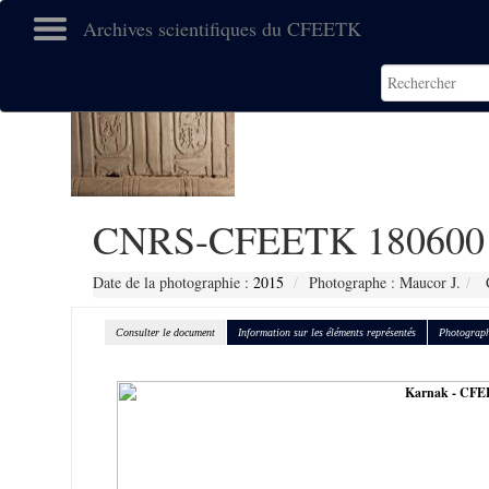
Archives scientifiques du CFEETK
CNRS-CFEETK 180600
Date de la photographie :
2015
Photographe : Maucor J.
C
Consulter le document
Information sur les éléments représentés
Photograph