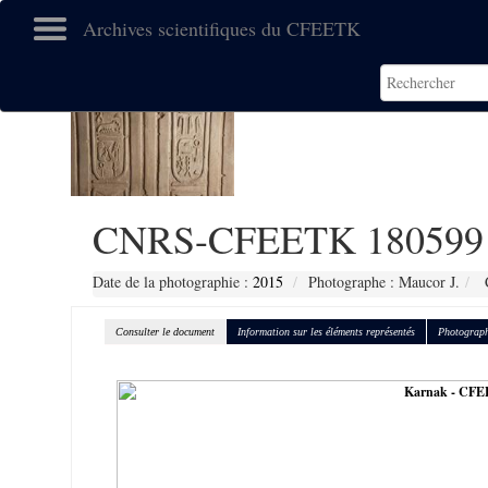
Archives scientifiques du CFEETK
CNRS-CFEETK 180599
Date de la photographie :
2015
Photographe : Maucor J.
C
Consulter le document
Information sur les éléments représentés
Photograph