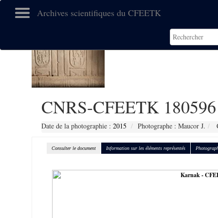
Archives scientifiques du CFEETK
CNRS-CFEETK 180596
Date de la photographie :
2015
Photographe : Maucor J.
C
Consulter le document
Information sur les éléments représentés
Photograph