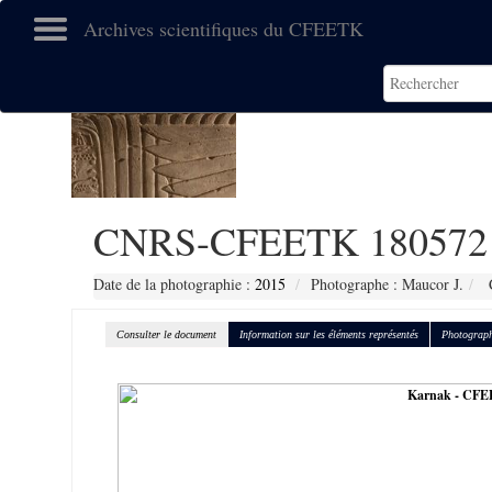
Archives scientifiques du CFEETK
CNRS-CFEETK 180572
Date de la photographie :
2015
Photographe : Maucor J.
C
Consulter le document
Information sur les éléments représentés
Photograph