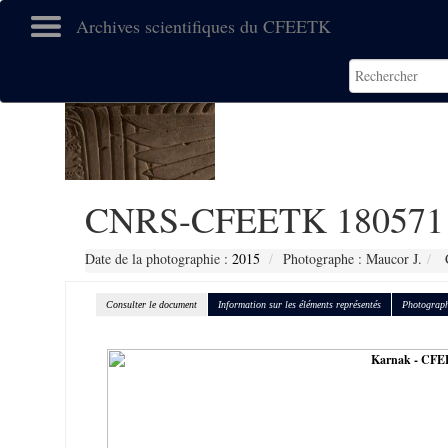
Archives scientifiques du CFEETK
CNRS-CFEETK 180571
Date de la photographie :
2015
Photographe : Maucor J.
C
Consulter le document
Information sur les éléments représentés
Photograph