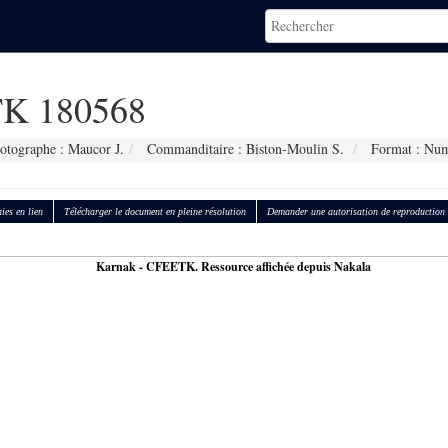
K 180568
otographe : Maucor J.
Commanditaire : Biston-Moulin S.
Format : Num
ies en lien
Télécharger le document en pleine résolution
Demander une autorisation de reproduction