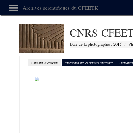
Archives scientifiques du CFEETK
CNRS-CFEET
Date de la photographie :
2015
Ph
Consulter le document
Information sur les éléments représentés
Photograph