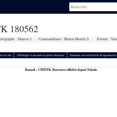
K 180562
otographe : Maucor J.
Commanditaire : Biston-Moulin S.
Format : Num
ies en lien
Télécharger le document en pleine résolution
Demander une autorisation de reproduction