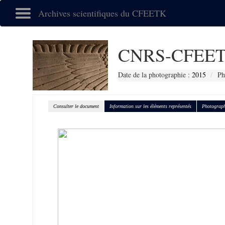
Archives scientifiques du CFEETK
CNRS-CFEET
Date de la photographie :
2015
Ph
Consulter le document
Information sur les éléments représentés
Photograph