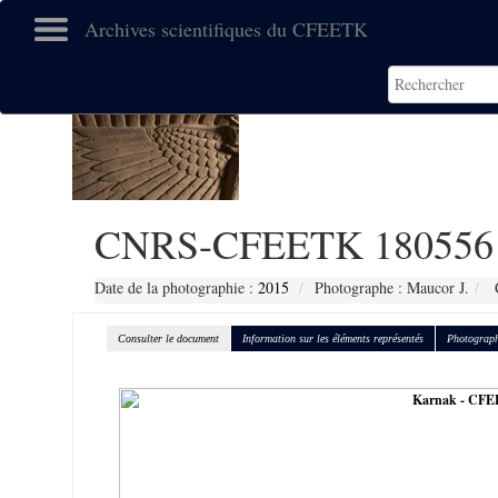
Archives scientifiques du CFEETK
CNRS-CFEETK 180556
Date de la photographie :
2015
Photographe : Maucor J.
C
Consulter le document
Information sur les éléments représentés
Photograph