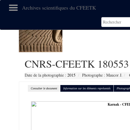
Archives scientifiques du CFEETK
CNRS-CFEETK 180553
Date de la photographie :
2015
Photographe : Maucor J.
C
Consulter le document
Information sur les éléments représentés
Photograph