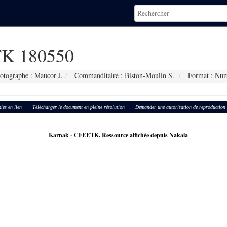
K 180550
otographe : Maucor J.
Commanditaire : Biston-Moulin S.
Format : Num
ies en lien
Télécharger le document en pleine résolution
Demander une autorisation de reproduction