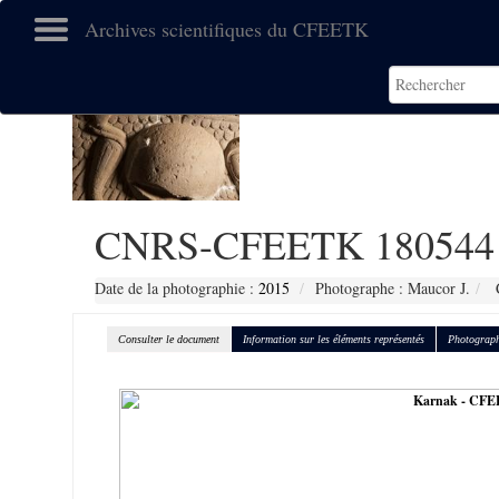
Archives scientifiques du CFEETK
CNRS-CFEETK 180544
Date de la photographie :
2015
Photographe : Maucor J.
C
Consulter le document
Information sur les éléments représentés
Photograph