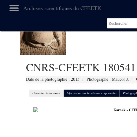
Archives scientifiques du CFEETK
CNRS-CFEETK 180541
Date de la photographie :
2015
Photographe : Maucor J.
C
Consulter le document
Information sur les éléments représentés
Photograph