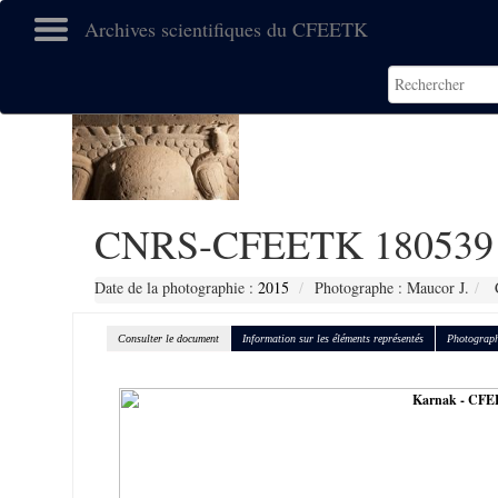
Archives scientifiques du CFEETK
CNRS-CFEETK 180539
Date de la photographie :
2015
Photographe : Maucor J.
C
Consulter le document
Information sur les éléments représentés
Photograph