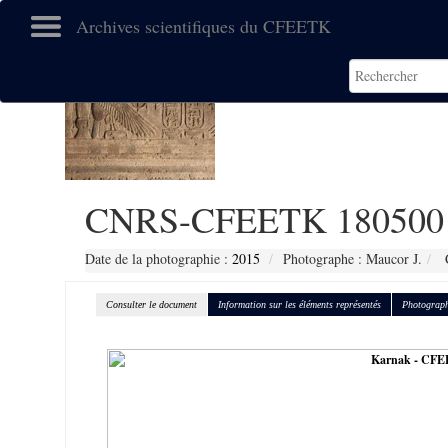
Archives scientifiques du CFEETK
CNRS-CFEETK 180500
Date de la photographie :
2015
Photographe : Maucor J.
C
Consulter le document
Information sur les éléments représentés
Photograph