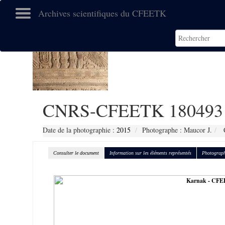
Archives scientifiques du CFEETK
CNRS-CFEETK 180493
Date de la photographie :
2015
Photographe : Maucor J.
C
Consulter le document
Information sur les éléments représentés
Photograph