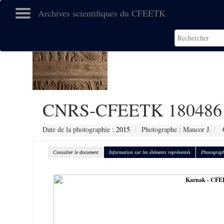
Archives scientifiques du CFEETK
CNRS-CFEETK 180486
Date de la photographie :
2015
Photographe : Maucor J.
C
Consulter le document
Information sur les éléments représentés
Photograph