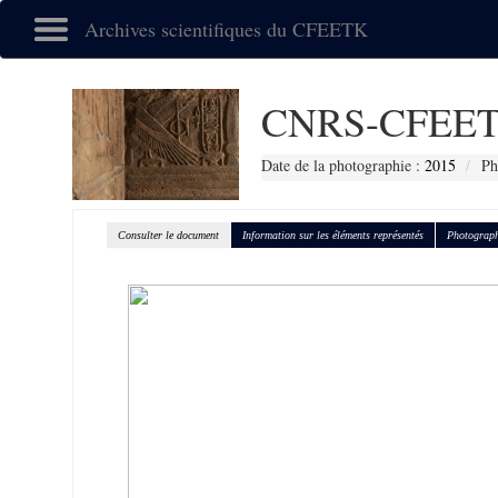
Archives scientifiques du CFEETK
CNRS-CFEET
Date de la photographie :
2015
Ph
Consulter le document
Information sur les éléments représentés
Photograph