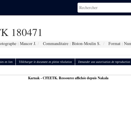
K 180471
otographe : Maucor J.
Commanditaire : Biston-Moulin S.
Format : Num
ies en lien
Télécharger le document en pleine résolution
Demander une autorisation de reproduction