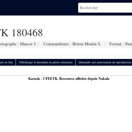
K 180468
otographe : Maucor J.
Commanditaire : Biston-Moulin S.
Format : Num
ies en lien
Télécharger le document en pleine résolution
Demander une autorisation de reproduction