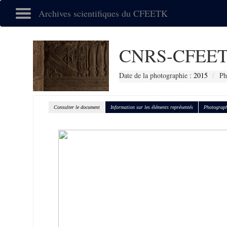
Archives scientifiques du CFEETK
CNRS-CFEET
Date de la photographie :
2015
Ph
Consulter le document
Information sur les éléments représentés
Photograph