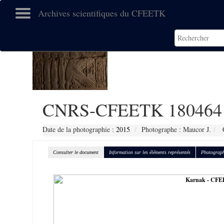
Archives scientifiques du CFEETK
CNRS-CFEETK 180464
Date de la photographie :
2015
Photographe : Maucor J.
C
Consulter le document
Information sur les éléments représentés
Photograph