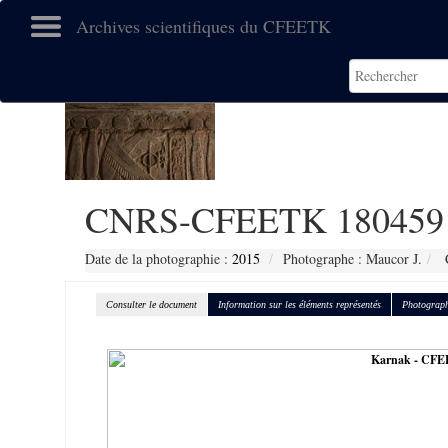
Archives scientifiques du CFEETK
CNRS-CFEETK 180459
Date de la photographie :
2015
Photographe : Maucor J.
C
Consulter le document
Information sur les éléments représentés
Photograph