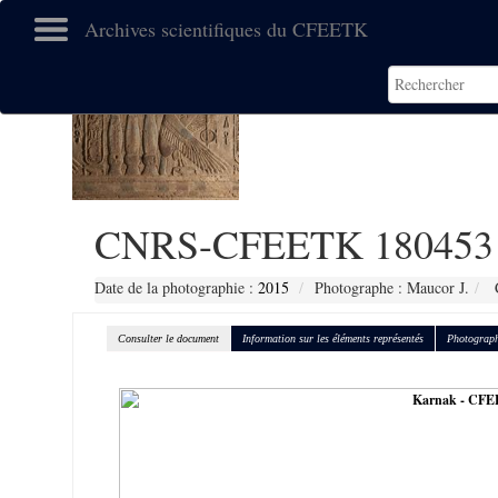
Archives scientifiques du CFEETK
CNRS-CFEETK 180453
Date de la photographie :
2015
Photographe : Maucor J.
C
Consulter le document
Information sur les éléments représentés
Photograph