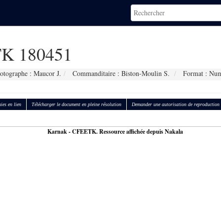
K 180451
otographe : Maucor J.
Commanditaire : Biston-Moulin S.
Format : Num
ies en lien
Télécharger le document en pleine résolution
Demander une autorisation de reproduction