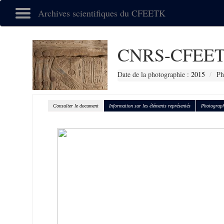
Archives scientifiques du CFEETK
CNRS-CFEET
Date de la photographie :
2015
Ph
Consulter le document
Information sur les éléments représentés
Photograph