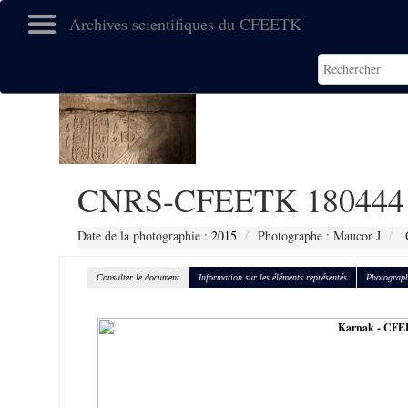
Archives scientifiques du CFEETK
CNRS-CFEETK 180444
Date de la photographie :
2015
Photographe : Maucor J.
C
Consulter le document
Information sur les éléments représentés
Photograph