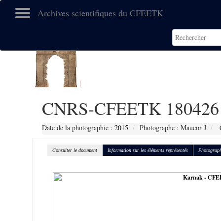
Archives scientifiques du CFEETK
CNRS-CFEETK 180426
Date de la photographie :
2015
Photographe : Maucor J.
C
Consulter le document
Information sur les éléments représentés
Photograph