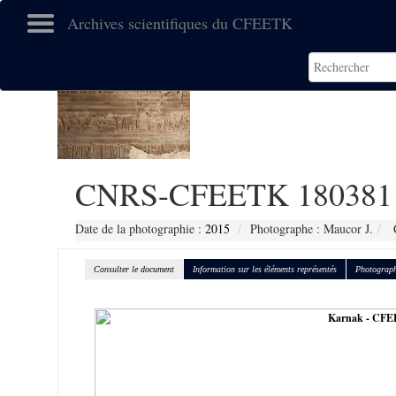
Archives scientifiques du CFEETK
CNRS-CFEETK 180381
Date de la photographie :
2015
Photographe : Maucor J.
C
Consulter le document
Information sur les éléments représentés
Photograph