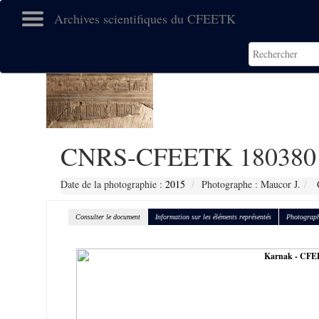
Archives scientifiques du CFEETK
CNRS-CFEETK 180380
Date de la photographie :
2015
Photographe : Maucor J.
C
Consulter le document
Information sur les éléments représentés
Photograph