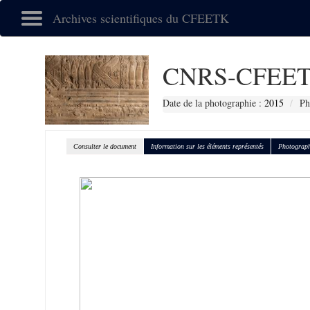
Archives scientifiques du CFEETK
CNRS-CFEET
Date de la photographie :
2015
Ph
Consulter le document
Information sur les éléments représentés
Photograph