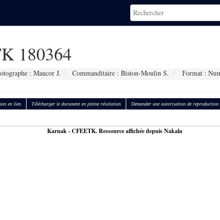
K 180364
otographe : Maucor J.
Commanditaire : Biston-Moulin S.
Format : Num
ies en lien
Télécharger le document en pleine résolution
Demander une autorisation de reproduction