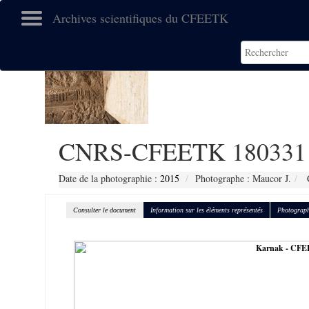
Archives scientifiques du CFEETK
CNRS-CFEETK 180331
Date de la photographie :
2015
Photographe : Maucor J.
C
Consulter le document
Information sur les éléments représentés
Photograph