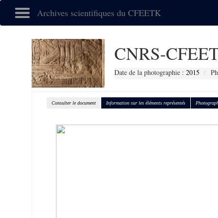
Archives scientifiques du CFEETK
CNRS-CFEET
Date de la photographie :
2015
Ph
Consulter le document
Information sur les éléments représentés
Photograph