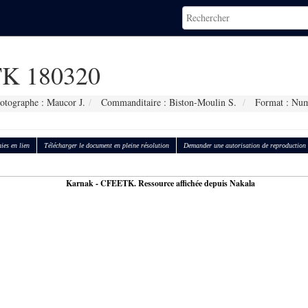
K 180320
otographe : Maucor J.
Commanditaire : Biston-Moulin S.
Format : Num
ies en lien
Télécharger le document en pleine résolution
Demander une autorisation de reproduction