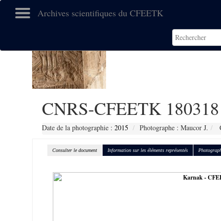
Archives scientifiques du CFEETK
CNRS-CFEETK 180318
Date de la photographie :
2015
Photographe : Maucor J.
C
Consulter le document
Information sur les éléments représentés
Photograph