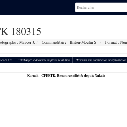
K 180315
otographe : Maucor J.
Commanditaire : Biston-Moulin S.
Format : Num
ies en lien
Télécharger le document en pleine résolution
Demander une autorisation de reproduction