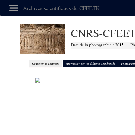
Archives scientifiques du CFEETK
CNRS-CFEET
Date de la photographie :
2015
Ph
Consulter le document
Information sur les éléments représentés
Photograph