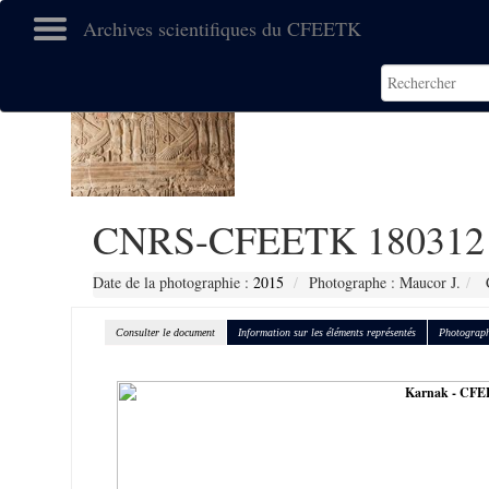
Archives scientifiques du CFEETK
CNRS-CFEETK 180312
Date de la photographie :
2015
Photographe : Maucor J.
C
Consulter le document
Information sur les éléments représentés
Photograph