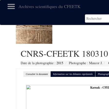
Archives scientifiques du CFEETK
CNRS-CFEETK 180310
Date de la photographie :
2015
Photographe : Maucor J.
C
Consulter le document
Information sur les éléments représentés
Photograph