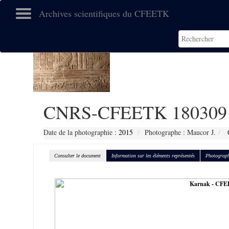
Archives scientifiques du CFEETK
CNRS-CFEETK 180309
Date de la photographie :
2015
Photographe : Maucor J.
C
Consulter le document
Information sur les éléments représentés
Photograph