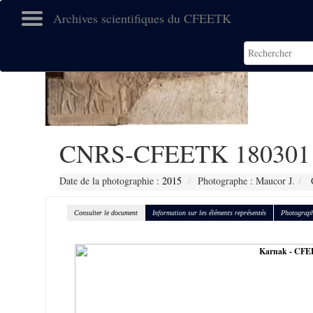
Archives scientifiques du CFEETK
CNRS-CFEETK 180301
Date de la photographie :
2015
Photographe : Maucor J.
C
Consulter le document
Information sur les éléments représentés
Photograph