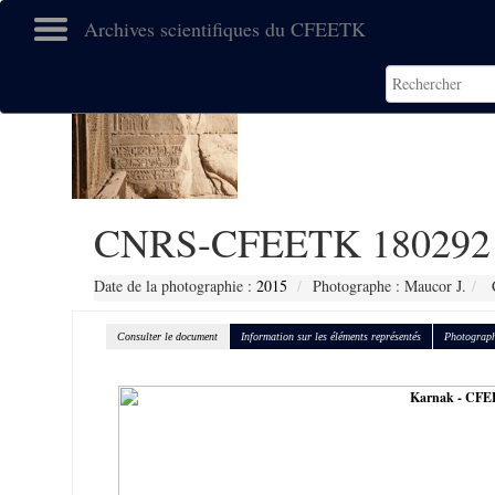
Archives scientifiques du CFEETK
CNRS-CFEETK 180292
Date de la photographie :
2015
Photographe : Maucor J.
C
Consulter le document
Information sur les éléments représentés
Photograph