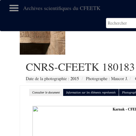
Archives scientifiques du CFEETK
CNRS-CFEETK 180183
Date de la photographie :
2015
Photographe : Maucor J.
C
Consulter le document
Information sur les éléments représentés
Photograph