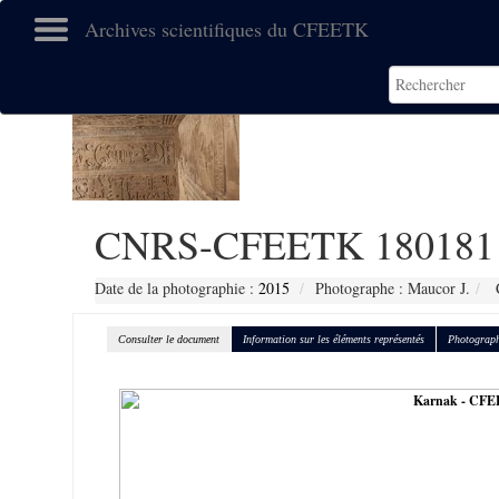
Archives scientifiques du CFEETK
CNRS-CFEETK 180181
Date de la photographie :
2015
Photographe : Maucor J.
C
Consulter le document
Information sur les éléments représentés
Photograph