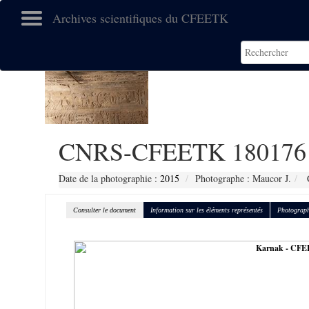
Archives scientifiques du CFEETK
CNRS-CFEETK 180176
Date de la photographie :
2015
Photographe : Maucor J.
C
Consulter le document
Information sur les éléments représentés
Photograph