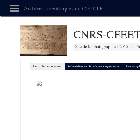
Archives scientifiques du CFEETK
CNRS-CFEET
Date de la photographie :
2015
Ph
Consulter le document
Information sur les éléments représentés
Photograph