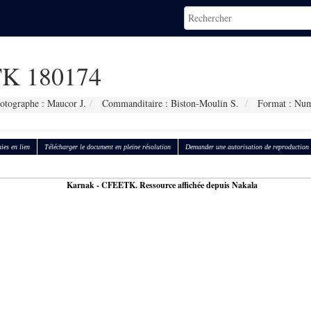
K 180174
otographe : Maucor J.
Commanditaire : Biston-Moulin S.
Format : Num
ies en lien
Télécharger le document en pleine résolution
Demander une autorisation de reproduction