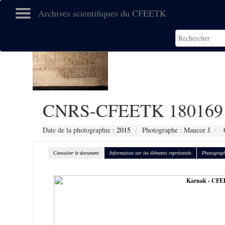
Archives scientifiques du CFEETK
CNRS-CFEETK 180169
Date de la photographie :
2015
Photographe : Maucor J.
C
Consulter le document
Information sur les éléments représentés
Photograph