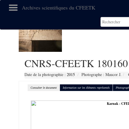
Archives scientifiques du CFEETK
CNRS-CFEETK 180160
Date de la photographie :
2015
Photographe : Maucor J.
C
Consulter le document
Information sur les éléments représentés
Photograph