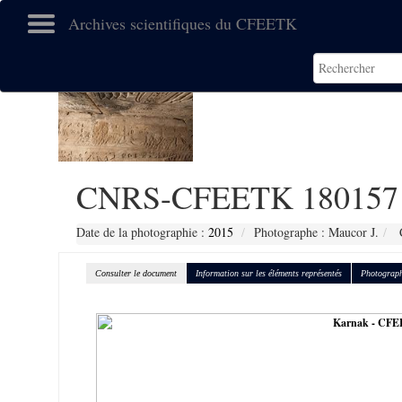
Archives scientifiques du CFEETK
CNRS-CFEETK 180157
Date de la photographie :
2015
Photographe : Maucor J.
C
Consulter le document
Information sur les éléments représentés
Photograph