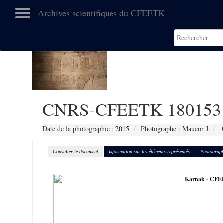
Archives scientifiques du CFEETK
CNRS-CFEETK 180153
Date de la photographie :
2015
Photographe : Maucor J.
C
Consulter le document
Information sur les éléments représentés
Photograph