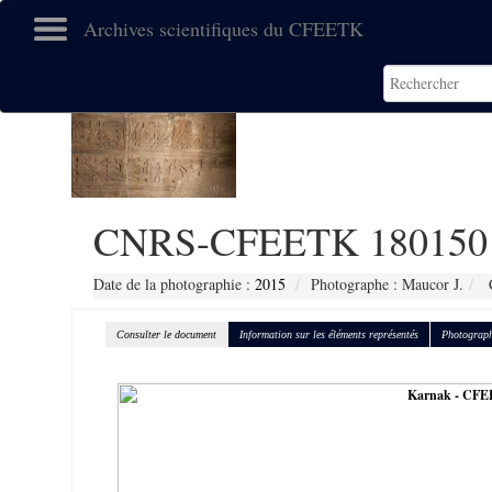
Archives scientifiques du CFEETK
CNRS-CFEETK 180150
Date de la photographie :
2015
Photographe : Maucor J.
C
Consulter le document
Information sur les éléments représentés
Photograph